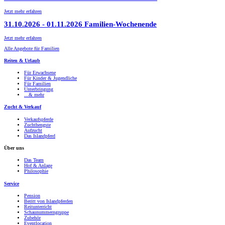
Jetzt mehr erfahren
31.10.2026
-
01.11.2026
Familien-Wochenende
Jetzt mehr erfahren
Alle Angebote für Familien
Reiten & Urlaub
Für Erwachsene
Für Kinder & Jugendliche
Für Familien
Unterbringung
...& mehr
Zucht & Verkauf
Verkaufspferde
Zuchthengste
Aufzucht
Das Islandpferd
Über uns
Das Team
Hof & Anlage
Philosophie
Service
Pension
Beritt von Islandpferden
Reitunterricht
Schaunummerngruppe
Zubehör
Eventlocation