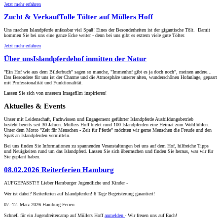
Jetzt mehr erfahren
Zucht & Verkauf
Tolle Tölter auf Müllers Hoff
Uns machen Islandpferde unfassbar viel Spaß! Eines der Besonderheiten ist der gigantische Tölt. Damit
kommen Sie bei uns eine ganze Ecke weiter - denn bei uns gibt es extrem viele gute Tölter.
Jetzt mehr erfahren
Über uns
Islandpferdehof inmitten der Natur
"Ein Hof wie aus dem Bilderbuch" sagen so manche, "Immenhof gibt es ja doch noch", meinen andere...
Das Besondere für uns ist der Charme und die Atmosphäre unserer alten, wunderschönen Hofanlage, gepaart
mit Professionalität und Funktionalität.
Lassen Sie sich von unserem Imagefilm inspirieren!
Aktuelles & Events
Unser mit Leidenschaft, Fachwissen und Engagement geführter Islandpferde Ausbildungsbetrieb
besteht bereits seit 30 Jahren. Müllers Hoff bietet rund 100 Islandpferden eine Heimat zum Wohlfühlen.
Unter dem Motto "Zeit für Menschen - Zeit für Pferde" möchten wir gerne Menschen die Freude und den
Spaß an Islandpferden vermitteln.
Bei uns finden Sie Informationen zu spannenden Veranstaltungen bei uns auf dem Hof, hilfreiche Tipps
und Neuigkeiten rund um das Islandpferd. Lassen Sie sich überraschen und finden Sie heraus, was wir für
Sie geplant haben.
08.02.2026
Reiterferien Hamburg
AUFGEPASST!!! Lieber Hamburger Jugendliche und Kinder -
Wer ist dabei? Reiterferien auf Islandpferden! 6 Tage Begeisterung garantiert!
07.-12. März 2026 Hamburg-Ferien
Schnell für ein Jugendreitercamp auf Müllers Hoff
anmelden
- Wir freuen uns auf Euch!