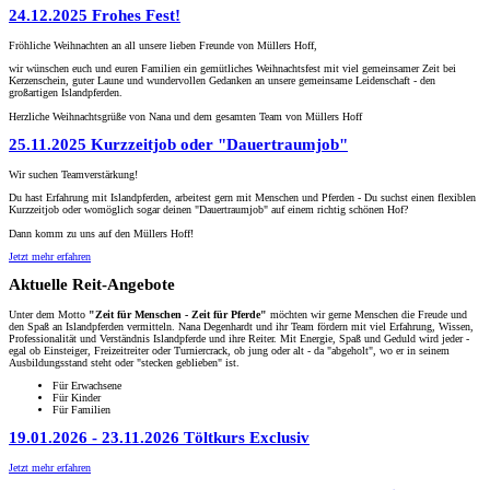
24.12.2025
Frohes Fest!
Fröhliche Weihnachten an all unsere lieben Freunde von Müllers Hoff,
wir wünschen euch und euren Familien ein gemütliches Weihnachtsfest mit viel gemeinsamer Zeit bei
Kerzenschein, guter Laune und wundervollen Gedanken an unsere gemeinsame Leidenschaft - den
großartigen Islandpferden.
Herzliche Weihnachtsgrüße von Nana und dem gesamten Team von Müllers Hoff
25.11.2025
Kurzzeitjob oder "Dauertraumjob"
Wir suchen Teamverstärkung!
Du hast Erfahrung mit Islandpferden, arbeitest gern mit Menschen und Pferden - Du suchst einen flexiblen
Kurzzeitjob oder womöglich sogar deinen "Dauertraumjob" auf einem richtig schönen Hof?
Dann komm zu uns auf den Müllers Hoff!
Jetzt mehr erfahren
Aktuelle Reit-Angebote
Unter dem Motto
"Zeit für Menschen - Zeit für Pferde"
möchten wir gerne Menschen die Freude und
den Spaß an Islandpferden vermitteln. Nana Degenhardt und ihr Team fördern mit viel Erfahrung, Wissen,
Professionalität und Verständnis Islandpferde und ihre Reiter. Mit Energie, Spaß und Geduld wird jeder -
egal ob Einsteiger, Freizeitreiter oder Turniercrack, ob jung oder alt - da "abgeholt", wo er in seinem
Ausbildungsstand steht oder "stecken geblieben" ist.
Für Erwachsene
Für Kinder
Für Familien
19.01.2026
-
23.11.2026
Töltkurs Exclusiv
Jetzt mehr erfahren