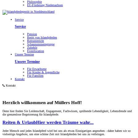
Philosophie
EU-Förderung Niedersachsen
Service
Service
Pension
Beritt von Islandpferden
Reitunterricht
Schaunummerngruppe
Zubehör
Eventlocation
Unsere Termine
Unsere Termine
Für Erwachsene
Für Kinder & Jugendliche
Für Familien
Kontakt
Kontakt
Herzlich willkommen auf Müllers Hoff!
Denn hier finden Sie Leidenschaft, Engagement, Fachwissen, sprühende Lebendigkeit, Lebensfreude und
die grenzenlose Begeisterung für Islandpferde.
Reiten & Urlaub
Hier werden Träume wahr...
Jeder Mensch und jedes Islandpferd wird bei uns als etwas Einzigartiges angesehen - daher haben wir so
vielseitige Angebote, um eine schöne Zeit mit Islandpferden bei uns zu verbringen.