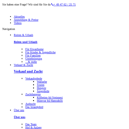
Sie haben eine Frage? Wir sind für Sie da
+ 49 47 62 / 25 71
Aktuelles
Anmeldung & Preise
Videos
Navigation
Reiten & Urlaub
Reiten und Urlaub
Für Erwachsene
Für Kinder & Jugendliche
Für Familien
Unterbringung
...& mehr
Verkauf & Zucht
Verkauf und Zucht
Verkaufspferde
Wallache
Stuten
Hengste
Jungpferde
Zuchthengste
Kólbeinn frá Steinnesi
Húmvar frá Hamrahóli
Aufzucht
Das Islandpferd
Über uns
Über uns
Das Team
Hof & Anlage