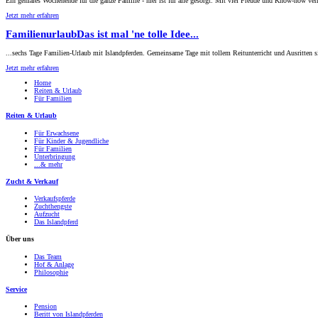
Ein geniales Wochenende für die ganze Familie - hier ist für alle gesorgt. Mit viel Freude und Know-how ve
Jetzt mehr erfahren
Familienurlaub
Das ist mal 'ne tolle Idee...
...sechs Tage Familien-Urlaub mit Islandpferden. Gemeinsame Tage mit tollem Reitunterricht und Ausritten s
Jetzt mehr erfahren
Home
Reiten & Urlaub
Für Familien
Reiten & Urlaub
Für Erwachsene
Für Kinder & Jugendliche
Für Familien
Unterbringung
...& mehr
Zucht & Verkauf
Verkaufspferde
Zuchthengste
Aufzucht
Das Islandpferd
Über uns
Das Team
Hof & Anlage
Philosophie
Service
Pension
Beritt von Islandpferden