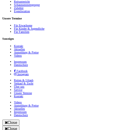
Reitunterricht
Schaunummerngruppe
Zubehör
Eventlocation
Unsere Termine
Für Erwachsene
Für Kinder & Jugendliche
Für Familien
Sonstiges
Kontakt
Aktuelles
Anmeldung & Preise
Videos
Impressum
Datenschutz
Facebook
Instagram
Reiten & Urlaub
Verkauf & Zucht
Über uns
Service
Unsere Termine
Kontakt
Videos
Anmeldung & Preise
Aktuelles
Impressum
Datenschutz
Close
Close