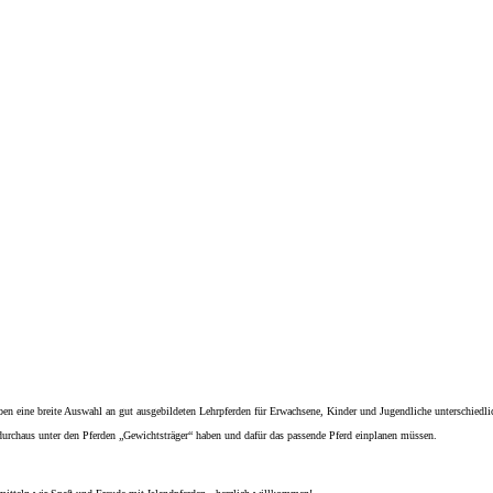
aben eine breite Auswahl an gut ausgebildeten Lehrpferden für Erwachsene, Kinder und Jugendliche unterschiedl
 durchaus unter den Pferden „Gewichtsträger“ haben und dafür das passende Pferd einplanen müssen.