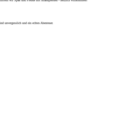
rmitteln wir Spaß und Freude mit Islandpferden - herzlich willkommen!
ind unvergesslich und ein echtes Abenteuer.