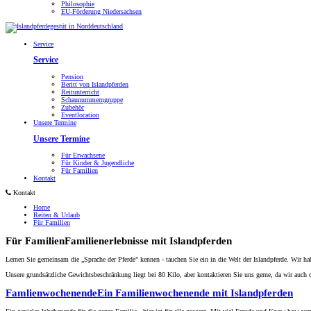
Philosophie
EU-Förderung Niedersachsen
Service
Service
Pension
Beritt von Islandpferden
Reitunterricht
Schaunummerngruppe
Zubehör
Eventlocation
Unsere Termine
Unsere Termine
Für Erwachsene
Für Kinder & Jugendliche
Für Familien
Kontakt
Kontakt
Home
Reiten & Urlaub
Für Familien
Für Familien
Familienerlebnisse mit Islandpferden
Lernen Sie gemeinsam die „Sprache der Pferde" kennen - tauchen Sie ein in die Welt der Islandpferde. Wir h
Unsere grundsätzliche Gewichtsbeschränkung liegt bei 80 Kilo, aber kontaktieren Sie uns gerne, da wir auch
Famlienwochenende
Ein Familienwochenende mit Islandpferden