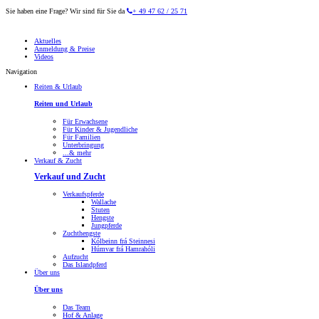
Sie haben eine Frage? Wir sind für Sie da
+ 49 47 62 / 25 71
Aktuelles
Anmeldung & Preise
Videos
Navigation
Reiten & Urlaub
Reiten und Urlaub
Für Erwachsene
Für Kinder & Jugendliche
Für Familien
Unterbringung
...& mehr
Verkauf & Zucht
Verkauf und Zucht
Verkaufspferde
Wallache
Stuten
Hengste
Jungpferde
Zuchthengste
Kólbeinn frá Steinnesi
Húmvar frá Hamrahóli
Aufzucht
Das Islandpferd
Über uns
Über uns
Das Team
Hof & Anlage